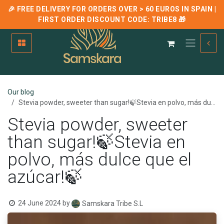
🎉 FREE DELIVERY FOR ORDERS OVER > 60 EUROS IN SPAIN |
FIRST ORDER DISCOUNT CODE:
TRIBE8
🎁
Skip to Content
Our blog
Stevia powder, sweeter than sugar!🍃Stevia en polvo, más dulce que el azúcar!🍃
Stevia powder, sweeter
than sugar!🍃Stevia en
polvo, más dulce que el
azúcar!🍃
24 June 2024
by
Samskara Tribe S.L