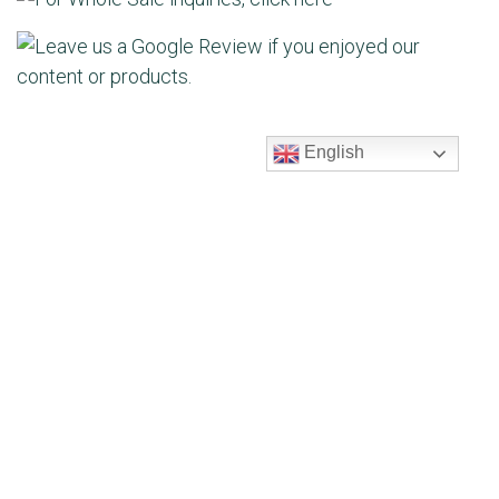
English
Leer a continuación
Samskara Beetroot
powder🔆🌱🤩
Remolacha en polvo de
Samskara 🔆🌱🤩