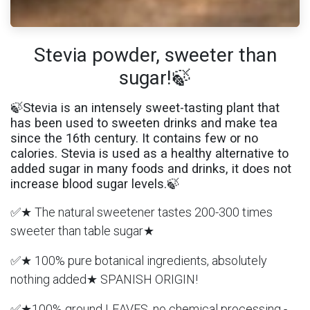
Stevia powder, sweeter than
sugar!🍃
🍃Stevia is an intensely sweet-tasting plant that
has been used to sweeten drinks and make tea
since the 16th century. It contains few or no
calories. Stevia is used as a healthy alternative to
added sugar in many foods and drinks, it does not
increase blood sugar levels.🍃
✅★ The natural sweetener tastes 200-300 times
sweeter than table sugar★
✅★ 100% pure botanical ingredients, absolutely
nothing added★ SPANISH ORIGIN!
✅★100% ground LEAVES, no chemical processing -